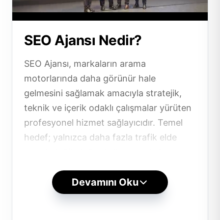
SEO Ajansı Nedir?
SEO Ajansı, markaların arama
motorlarında daha görünür hale
gelmesini sağlamak amacıyla stratejik,
teknik ve içerik odaklı çalışmalar yürüten
profesyonel hizmet sağlayıcıdır. Temel
hedef; yalnızca daha fazla trafik elde
etmek değil, doğru kullanıcıyı doğru
içerikle buluşturarak sürdürülebilir
organik büyüme sağlamaktır.
Devamını Oku
SEO ajansları; anahtar kelime