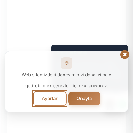
Clicks'us Destek
✖
🍪
Merhaba! 🚀 Ajansımız ve dijital
dünyadaki çözümlerimiz hakkında
Web sitemizdeki deneyiminizi daha iyi hale
daha fazla bilgi almak ister misiniz?
20:02
getirebilmek
çerezleri
için kullanıyoruz.
Ayarlar
Onayla