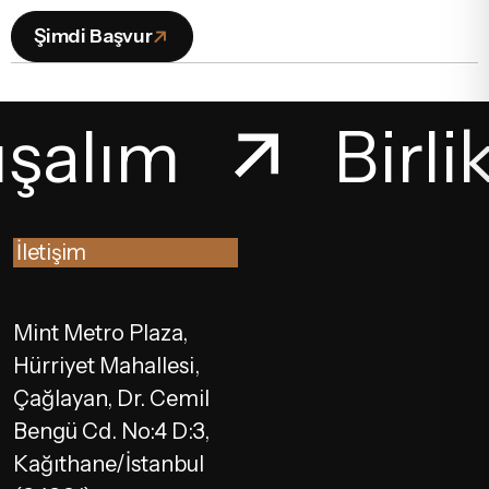
Şimdi Başvur
ışalım
Birli
İletişim
Mint Metro Plaza,
Hürriyet Mahallesi,
Çağlayan, Dr. Cemil
Bengü Cd. No:4 D:3,
Kağıthane/İstanbul